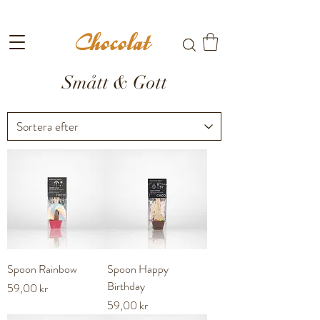
Fri frakt till ombud vid köp över 699kr
Smått & Gott
Spoon Rainbow
Spoon Happy
Birthday
Pris
59,00 kr
Pris
59,00 kr