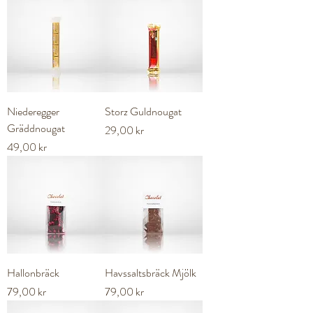
Niederegger
Storz Guldnougat
Gräddnougat
Pris
29,00 kr
Pris
49,00 kr
Hallonbräck
Havssaltsbräck Mjölk
Pris
Pris
79,00 kr
79,00 kr