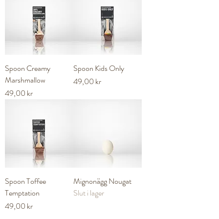
Spoon Creamy
Spoon Kids Only
Marshmallow
Pris
49,00 kr
Pris
49,00 kr
Spoon Toffee
Mignonägg Nougat
Temptation
Slut i lager
Pris
49,00 kr