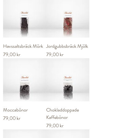
Havssaltsbräck Mörk
Jordgubbsbräck Mjölk
Pris
Pris
79,00 kr
79,00 kr
Moccabönor
Chokladdoppade
Kaffebönor
Pris
79,00 kr
Pris
79,00 kr