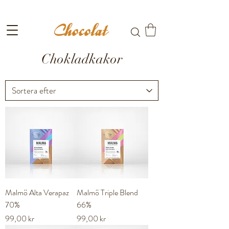
Fri frakt till ombud vid köp över 699kr
Chokladkakor
Malmö Alta Verapaz
Malmö Triple Blend
70%
66%
Pris
Pris
99,00 kr
99,00 kr