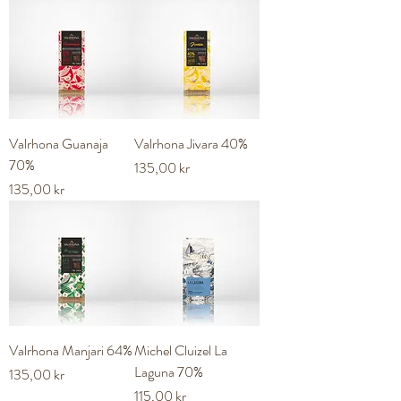
Valrhona Guanaja
Valrhona Jivara 40%
70%
Pris
135,00 kr
Pris
135,00 kr
Valrhona Manjari 64%
Michel Cluizel La
Laguna 70%
Pris
135,00 kr
Pris
115,00 kr