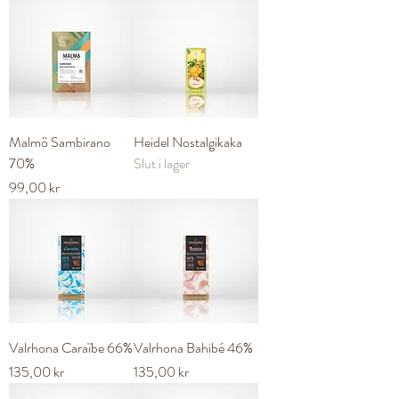
Malmö Sambirano
Heidel Nostalgikaka
70%
Slut i lager
Pris
99,00 kr
Valrhona Caraïbe 66%
Valrhona Bahibé 46%
Pris
Pris
135,00 kr
135,00 kr