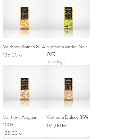
Valrhona Abinao 85%
Valrhona Andoa Noir
70%
Pris
135,00 kr
Slut i lager
Valrhona Araguani
Valrhona Dulcey 35%
100%
Pris
135,00 kr
Pris
135,00 kr