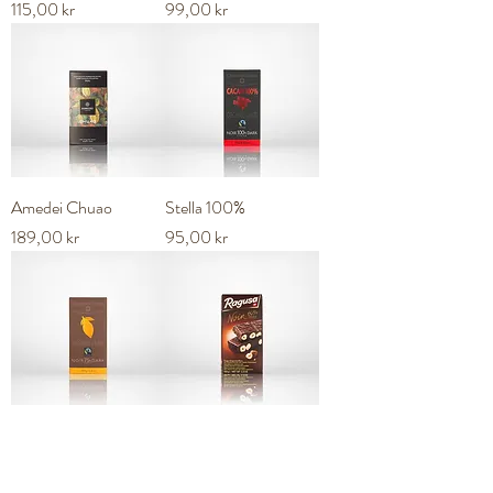
Pris
Pris
115,00 kr
99,00 kr
Amedei Chuao
Stella 100%
Pris
Pris
189,00 kr
95,00 kr
Stella 75%
Ragusa Noir
Pris
Pris
95,00 kr
69,00 kr