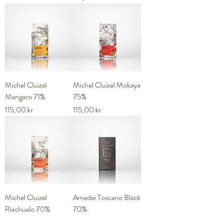
Michel Cluizel
Michel Cluizel Mokaya
Mangaro 71%
75%
Pris
Pris
115,00 kr
115,00 kr
Michel Cluizel
Amedei Toscano Black
Riachuelo 70%
70%