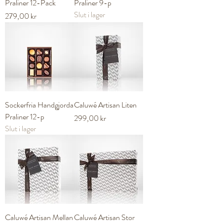
Praliner 12-Pack
Praliner 9-p
Slut i lager
Pris
279,00 kr
Sockerfria Handgjorda
Caluwé Artisan Liten
Praliner 12-p
Pris
299,00 kr
Slut i lager
Caluwé Artisan Mellan
Caluwé Artisan Stor