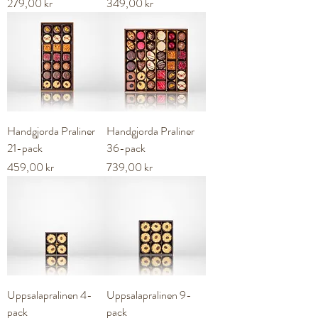
Pris
Pris
279,00 kr
349,00 kr
Handgjorda Praliner
Handgjorda Praliner
21-pack
36-pack
Pris
Pris
459,00 kr
739,00 kr
Uppsalapralinen 4-
Uppsalapralinen 9-
pack
pack