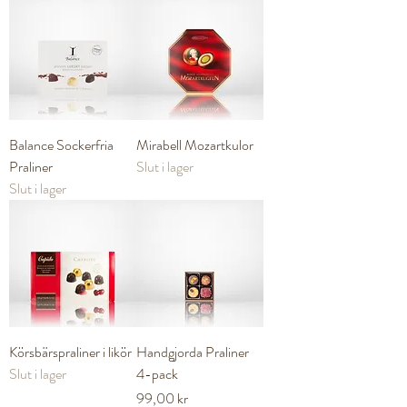
Balance Sockerfria
Mirabell Mozartkulor
Praliner
Slut i lager
Slut i lager
Körsbärspraliner i likör
Handgjorda Praliner
Slut i lager
4-pack
Pris
99,00 kr