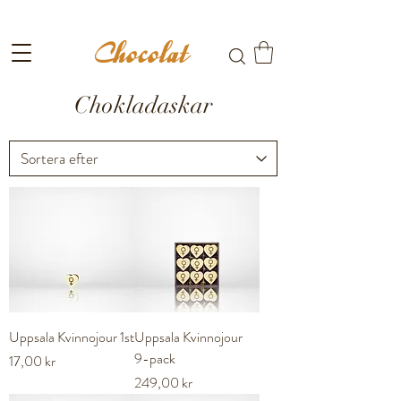
Fri frakt till ombud vid köp över 699kr
Chokladaskar
Uppsala Kvinnojour 1st
Uppsala Kvinnojour
9-pack
Pris
17,00 kr
Pris
249,00 kr