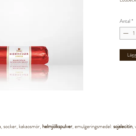
Antal
*
Lägg 
a, socker, kakaosmör,
helmjölkspulver
, emulgeringsmedel:
sojalecitin
, 