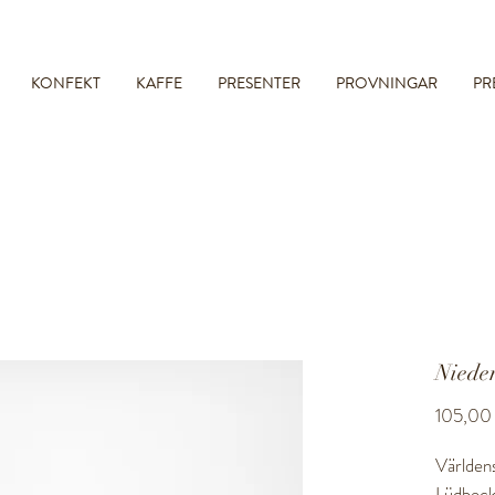
Fri frakt till ombud vid köp över 699kr
KONFEKT
KAFFE
PRESENTER
PROVNINGAR
PR
Niede
105,00 
Världens
Lüdbeck