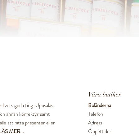
Snabbvisning
Våra butiker
 livets goda ting. Uppsalas
Boländerna
 och annan konfektyr samt
Telefon
lle att hitta presenter eller
Adress
LÄS MER...
Öppettider