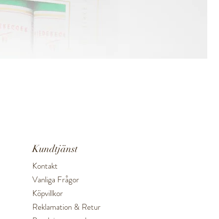
P
P
6
Kundtjänst
Kontakt
Vanliga Frågor
Köpvillkor
Reklamation & Retur