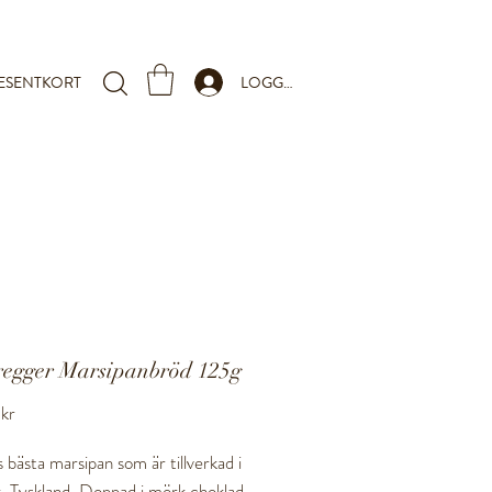
LOGGA IN
ESENTKORT
regger Marsipanbröd 125g
Pris
kr
 bästa marsipan som är tillverkad i
, Tyskland. Doppad i mörk choklad.