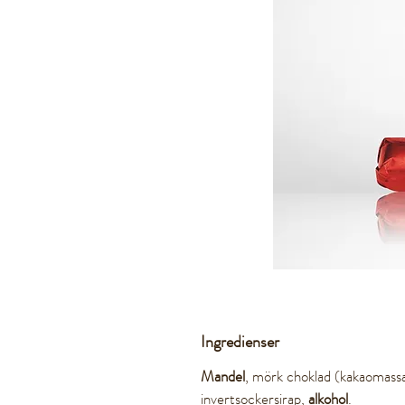
Ingredienser
Mandel
, mörk choklad (kakaomass
invertsockersirap,
alkohol
.