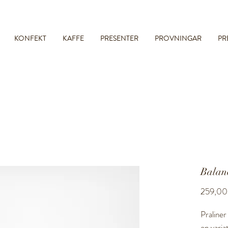
Fri frakt till ombud vid köp över 699kr
KONFEKT
KAFFE
PRESENTER
PROVNINGAR
PR
Balanc
259,00
Praliner 
en varia