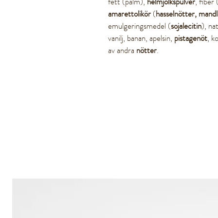
fett (palm),
helmjölkspulver
, fiber 
amarettolikör
(
hasselnötter, mandl
emulgeringsmedel (
sojalecitin
), na
vanilj, banan, apelsin,
pistagenöt
, k
av andra
nötter
.