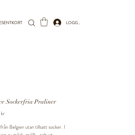
LOGGA IN
ESENTKORT
e Sockerfria Praliner
Pris
 kr
från Belgien utan tillsatt socker. I
tion av mörk, mjölk- och vit