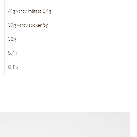
41g varav mättat 24g
39g varav socker 5g
33g
5,4g
0,11g