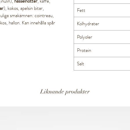
(inulin),
hasselnötter
, kaffe,
ar
), kokos, apelsin bitar,
Fett
tuliga smakämnen: cointreau,
okos, hallon. Kan innehålla spår
Kolhydrater
Polyoler
Protein
Salt
Liknande produkter