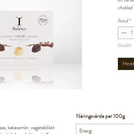
choklad 
Antal
*
Smaker: 
kaffe, h
cointrea
Slutsåld
145g
Medde
Näringsvärde per 100g
sa, kakaosmör, vegetabiliskt
Energi