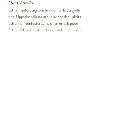
chokladens hälsobringande effekter.
Om Chocolat
Ett familjeföretag som brinner för livets goda
ting. Uppsalas största utbud av choklad, lakrits
och annan konfektyr samt cigarrer och pipor.
Ett perfekt ställe att hitta presenter eller något
att lyxa till vardagen med!
LÄS MER...
Våra butiker
Boländerna
Telefon
Adress
Öppettider
Svava Gallerian
Telefon
Adress
Öppettider
Kundtjänst