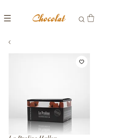
Fri frakt till ombud vid köp över 699kr