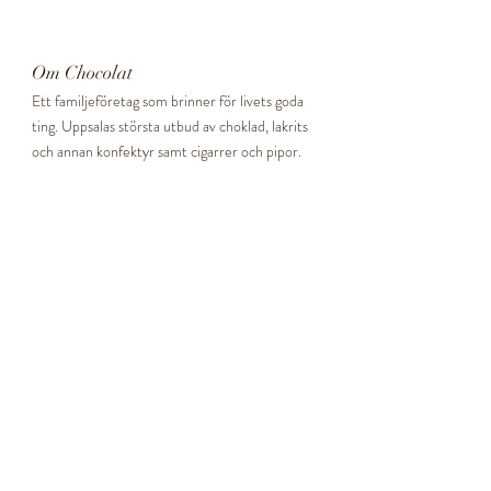
Om Chocolat
Ett familjeföretag som brinner för livets goda
ting. Uppsalas största utbud av choklad, lakrits
och annan konfektyr samt cigarrer och pipor.
Ett perfekt ställe att hitta presenter eller något
att lyxa till vardagen med!
LÄS MER...
Våra butiker
Boländerna
Telefon
Adress
Öppettider
Svava Gallerian
Telefon
Adress
Öppettider