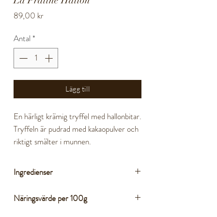
La Praline Hallon
Pris
89,00 kr
Antal
*
Lägg till
En härligt krämig tryffel med hallonbitar.
Tryffeln är pudrad med kakaopulver och
riktigt smälter i munnen.
200g
Ingredienser
Vegetabiliskt fett (kokos, RSPO-
Näringsvärde per 100g
certifierad palmkärna) i varierande
proportioner, socker, fettreducerat