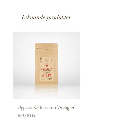
Energi
2506 KJ / 602 Kcal
naturligt vaniljextrakt.
Kan innehålla spår av
gluten
,
nötter
,
soja
.
Fett
43 g varav mättat 26
Liknande produkter
g
Kolhydrater
45 g varav
sockerarter 45 g
Protein
8 g
Salt
0,52 g
Uppsala Kafferosteri 'Äntligen'
Uppsala Kvinnojour 1st
Pris
Pris
169,00 kr
17,00 kr