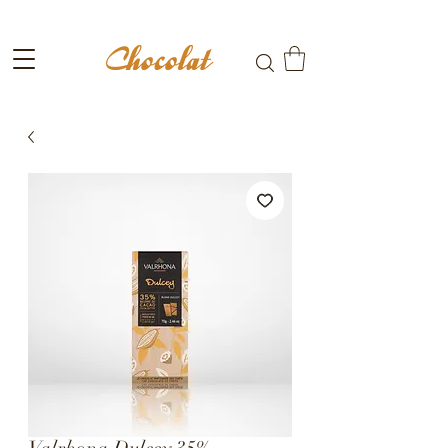
Fri frakt till ombud vid köp över 699kr